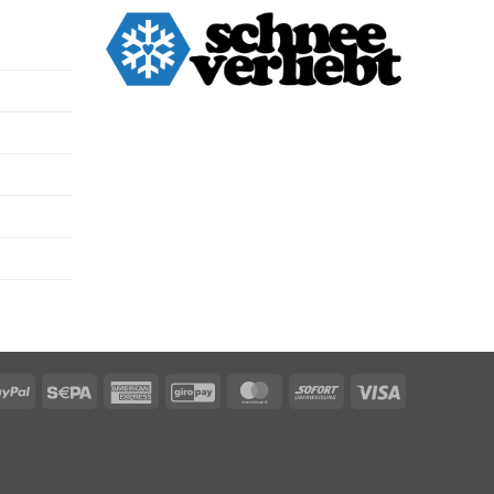
PayPal
Sepa
American
GiroPay
MasterCard
Sofort
Visa
Express