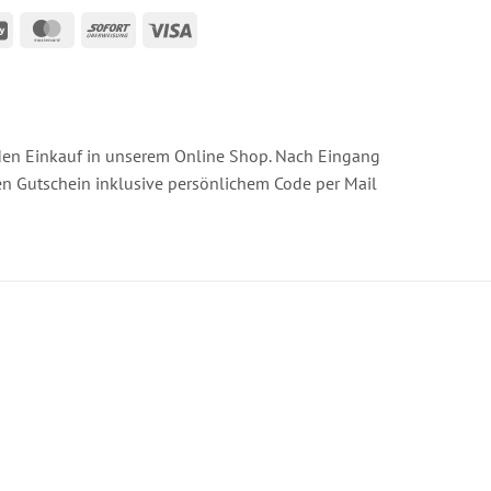
an
GiroPay
MasterCard
Sofort
Visa
s
 den Einkauf in unserem Online Shop. Nach Eingang
n Gutschein inklusive persönlichem Code per Mail