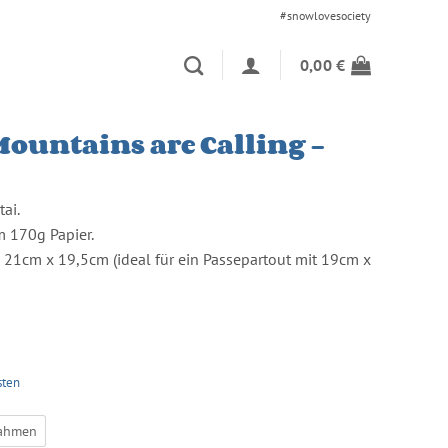
#snowlovesociety
0,00
€
Mountains are Calling –
ai.
m 170g Papier.
 21cm x 19,5cm (ideal für ein Passepartout mit 19cm x
sten
ahmen