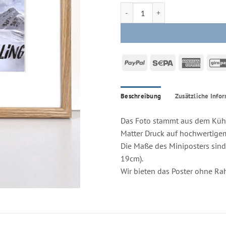
Mini-Poster - Mountains are Calli
PayPal
Sepa
Americ
Expres
Beschreibung
Zusätzliche Info
Das Foto stammt aus dem Küht
Matter Druck auf hochwertige
Die Maße des Miniposters sind
19cm).
Wir bieten das Poster ohne R