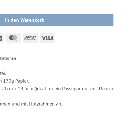
ng - Kühtai Menge
In den Warenkorb
an
GiroPay
MasterCard
Sofort
Visa
s
rmationen
ai.
m 170g Papier.
 21cm x 19,5cm (ideal für ein Passepartout mit 19cm x
ahmen und mit Holzrahmen an.