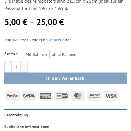
Die Maße des Miniposters sind 21,5cm x 21cm (ideal für ein
Passepartout mit 19cm x 19cm).
5,00
€
–
25,00
€
inklusive MwSt. / zuzüglich
Versandkosten
Rahmen
Mit Rahmen
ohne Rahmen
Mini-Poster - My favourite color is Mountains Menge
In den Warenkorb
PayPal
Sepa
American
GiroPay
MasterCard
Sofort
Visa
Express
Beschreibung
Zusätzliche Informationen