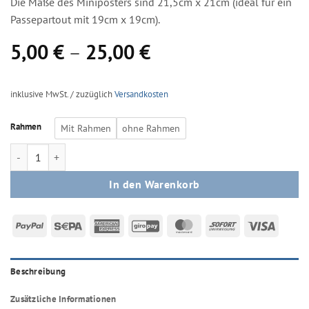
Die Maße des Miniposters sind 21,5cm x 21cm (ideal für ein
Passepartout mit 19cm x 19cm).
5,00
€
–
25,00
€
inklusive MwSt. / zuzüglich
Versandkosten
Rahmen
Mit Rahmen
ohne Rahmen
Mini-Poster - Stay Wild Winter Child Menge
In den Warenkorb
PayPal
Sepa
American
GiroPay
MasterCard
Sofort
Visa
Express
Beschreibung
Zusätzliche Informationen