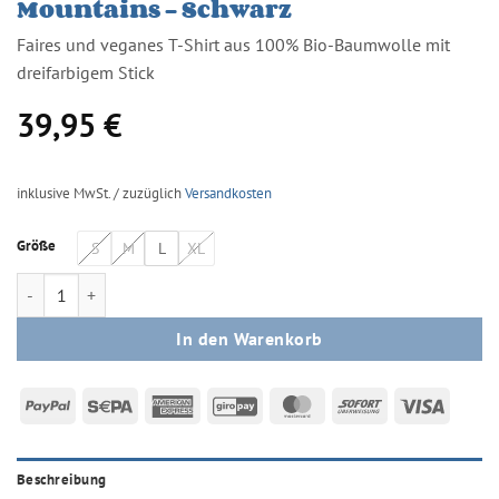
Mountains – Schwarz
Faires und veganes T-Shirt aus 100% Bio-Baumwolle mit
dreifarbigem Stick
39,95
€
inklusive MwSt. / zuzüglich
Versandkosten
Größe
S
M
L
XL
Mountains - Schwarz Menge
In den Warenkorb
PayPal
Sepa
American
GiroPay
MasterCard
Sofort
Visa
Express
Beschreibung