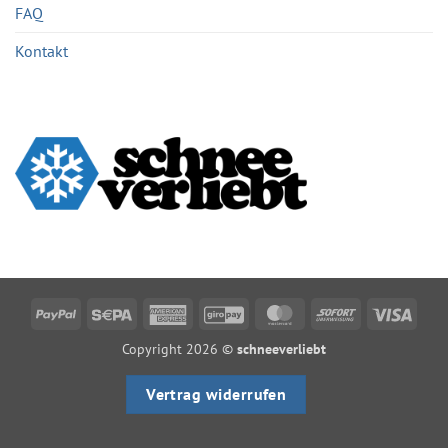
FAQ
Kontakt
PayPal
Sepa
American
GiroPay
MasterCard
Sofort
Visa
Express
Copyright 2026 ©
schneeverliebt
Vertrag widerrufen