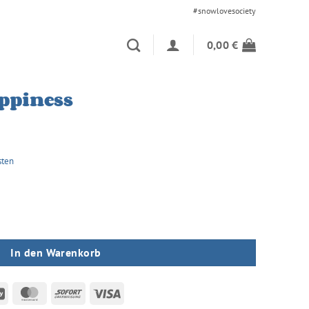
#snowlovesociety
0,00
€
appiness
sten
In den Warenkorb
an
GiroPay
MasterCard
Sofort
Visa