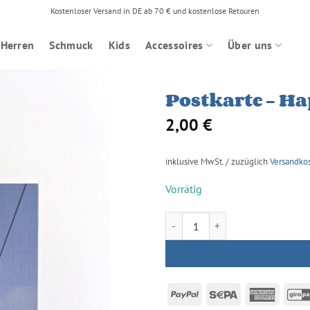
Kostenloser Versand in DE ab 70 € und kostenlose Retouren
Herren
Schmuck
Kids
Accessoires
Über uns
Postkarte – H
2,00
€
inklusive MwSt. / zuzüglich
Versandko
Vorrätig
Postkarte - Happiness Menge
PayPal
Sepa
Americ