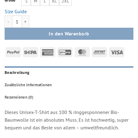
Größe
S
M
L
XL
2XL
Size Guide
Shred, Vino & Amore Menge
In den Warenkorb
PayPal
Sepa
American
GiroPay
MasterCard
Sofort
Visa
Express
Beschreibung
Zusätzliche Informationen
Rezensionen (0)
Dieses Unisex-T-Shirt aus 100 % ringgesponnener Bio-
Baumwolle ist ein absolutes Muss. Es ist hochwertig, super
bequem und das Beste von allem – umweltfreundlich.