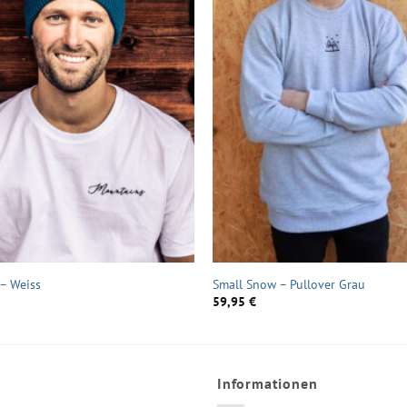
– Weiss
Small Snow – Pullover Grau
59,95
€
Informationen