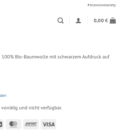
#snowlovesociety
0,00
€
us 100% Bio-Baumwolle mit schwarzem Aufdruck auf
sten
t vorrätig und nicht verfügbar.
an
GiroPay
MasterCard
Sofort
Visa
s