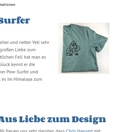
rmationen
 Surfer
oher und netter Yeti sehr
o großen Liebe zum
lichen Fell hat man es
Glück kennt er die
cher Pow-Surfer und
t es im Himalaya zum
Aus Liebe zum Design
Wir freuen uns sehr darüber, dass
Chris Hansert
mit