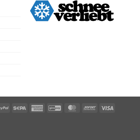
PayPal
Sepa
American
GiroPay
MasterCard
Sofort
Visa
Express