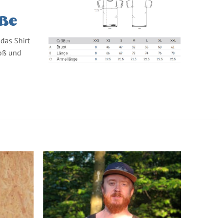
öße
das Shirt
roß und