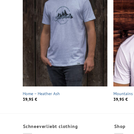
isex)
Home – Heather Ash
Mountains 
39,95
€
39,95
€
Schneeverliebt clothing
Shop