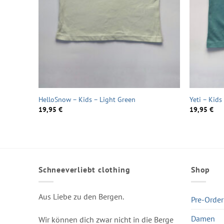
HelloSnow – Kids – Light Green
Yeti – Kids
19,95
€
19,95
€
Schneeverliebt clothing
Shop
Aus Liebe zu den Bergen.
Pre-Order
Damen
Wir können dich zwar nicht in die Berge