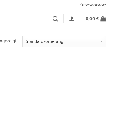
#snowlovesociety
0,00
€
angezeigt