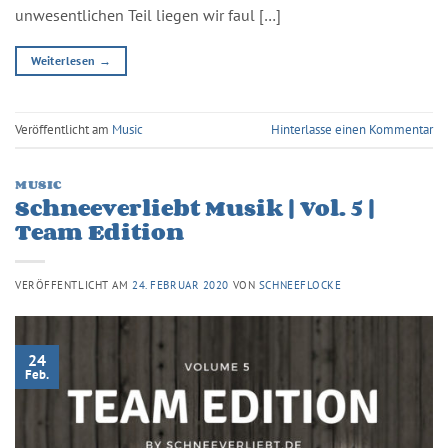
unwesentlichen Teil liegen wir faul […]
Weiterlesen
→
Veröffentlicht am
Music
Hinterlasse einen Kommentar
MUSIC
Schneeverliebt Musik | Vol. 5 |
Team Edition
VERÖFFENTLICHT AM
24. FEBRUAR 2020
VON
SCHNEEFLOCKE
24
Feb.