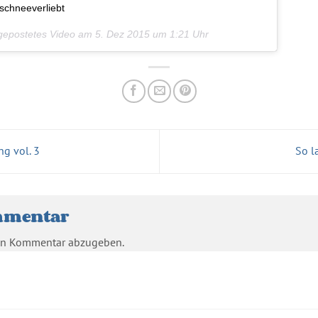
chneeverliebt
gepostetes Video am
5. Dez 2015 um 1:21 Uhr
g vol. 3
So l
mmentar
en Kommentar abzugeben.