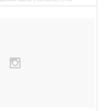
gepostetes Video am
5. Dez 2015 um 1:21 Uhr