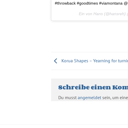
#throwback #goodtimes #viamontana @s
Ein von Hans (@hansreh) 
Korua Shapes – Yearning for turnin
Schreibe einen Ko
Du musst
angemeldet
sein, um ein