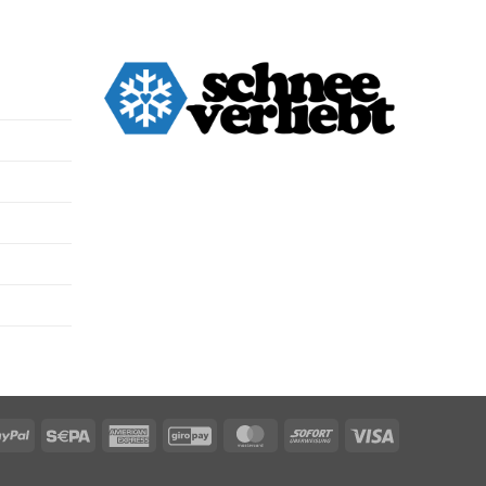
PayPal
Sepa
American
GiroPay
MasterCard
Sofort
Visa
Express