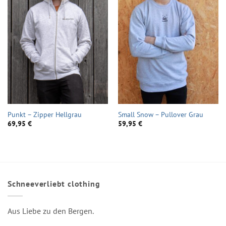
Punkt – Zipper Hellgrau
Small Snow – Pullover Grau
69,95
€
59,95
€
Schneeverliebt clothing
Aus Liebe zu den Bergen.