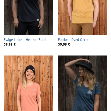
Ewige Liebe – Heather Black
Flocke – Dyed Occre
39,95
€
39,95
€