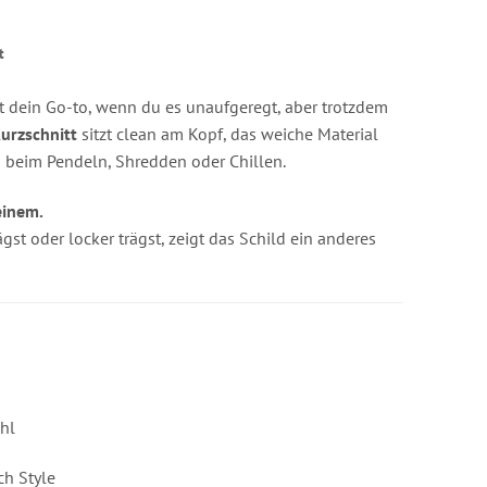
s
t
t dein Go-to, wenn du es unaufgeregt, aber trotzdem
urzschnitt
sitzt clean am Kopf, das weiche Material
 beim Pendeln, Shredden oder Chillen.
einem.
st oder locker trägst, zeigt das Schild ein anderes
hl
ch Style