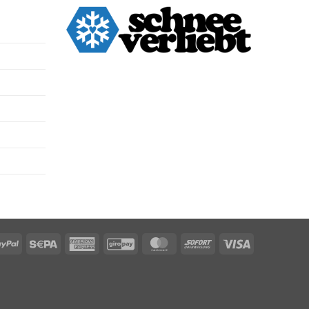
PayPal
Sepa
American
GiroPay
MasterCard
Sofort
Visa
Express