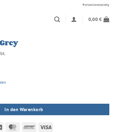
#snowlovesociety
0,00
€
 Grey
bt.
sten
In den Warenkorb
an
GiroPay
MasterCard
Sofort
Visa