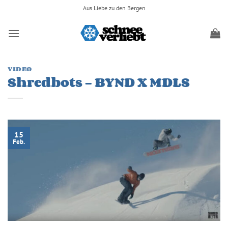
Zum
Aus Liebe zu den Bergen
Inhalt
springen
VIDEO
Shredbots – BYND X MDLS
15
Feb.