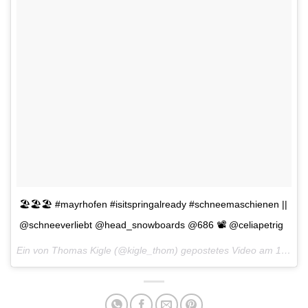
🏖🏖🏖 #mayrhofen #isitspringalready #schneemaschienen ||
@schneeverliebt @head_snowboards @686 📽 @celiapetrig
Ein von Thomas Kigle (@kigle_thom) gepostetes Video am
17. Dez 2015 um 6:26 Uhr