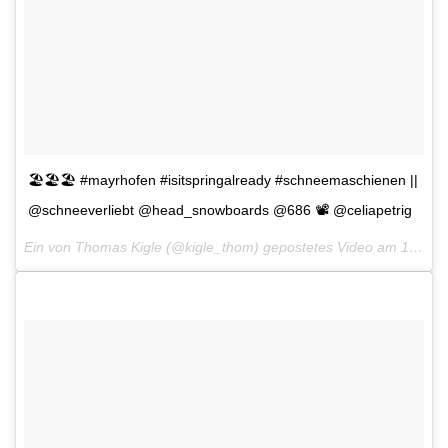
🏖🏖🏖 #mayrhofen #isitspringalready #schneemaschienen ||
@schneeverliebt @head_snowboards @686 📽 @celiapetrig
Ein von Thomas Kigle (@kigle_thom) gepostetes Video am
17. Dez 2015 um 6:26 Uhr