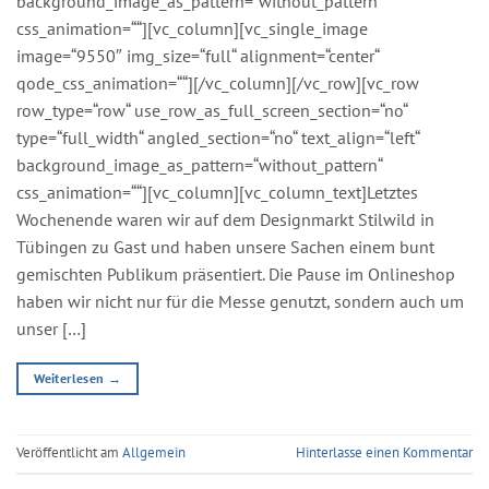
background_image_as_pattern=“without_pattern“
css_animation=““][vc_column][vc_single_image
image=“9550″ img_size=“full“ alignment=“center“
qode_css_animation=““][/vc_column][/vc_row][vc_row
row_type=“row“ use_row_as_full_screen_section=“no“
type=“full_width“ angled_section=“no“ text_align=“left“
background_image_as_pattern=“without_pattern“
css_animation=““][vc_column][vc_column_text]Letztes
Wochenende waren wir auf dem Designmarkt Stilwild in
Tübingen zu Gast und haben unsere Sachen einem bunt
gemischten Publikum präsentiert. Die Pause im Onlineshop
haben wir nicht nur für die Messe genutzt, sondern auch um
unser […]
Weiterlesen
→
Veröffentlicht am
Allgemein
Hinterlasse einen Kommentar