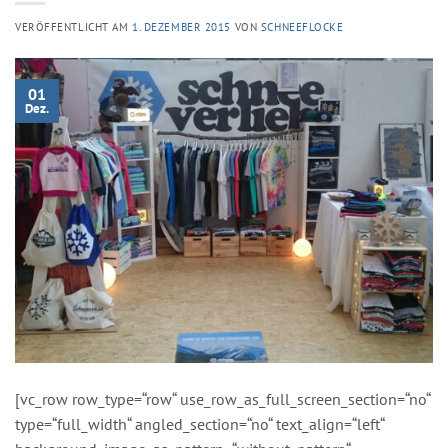
VERÖFFENTLICHT AM
1. DEZEMBER 2015
VON
SCHNEEFLOCKE
01
Dez.
[vc_row row_type=“row“ use_row_as_full_screen_section=“no“
type=“full_width“ angled_section=“no“ text_align=“left“