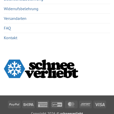
Widerrufsbelehrung
Versandarten
FAQ
Kontakt
PayPal
Sepa
American
GiroPay
MasterCard
Sofort
Visa
Express
Copyright 2026 ©
schneeverliebt