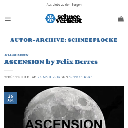
Zum
Aus Liebe zu den Bergen
Inhalt
springen
AUTOR-ARCHIVE:
SCHNEEFLOCKE
ALLGEMEIN
ASCENSION by Felix Berres
VERÖFFENTLICHT AM
26. APRIL 2016
VON
SCHNEEFLOCKE
26
Apr.